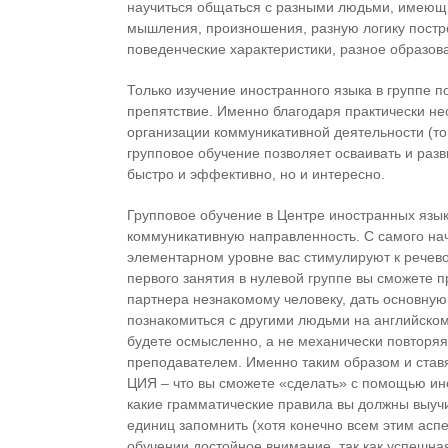
научиться общаться с разными людьми, имеющ
мышления, произношения, разную логику постр
поведенческие характеристики, разное образов
Только изучение иностранного языка в группе 
препятствие. Именно благодаря практически н
организации коммуникативной деятельности (то
групповое обучение позволяет осваивать и разв
быстро и эффективно, но и интересно.
Групповое обучение в Центре иностранных язы
коммуникативную направленность. С самого на
элементарном уровне вас стимулируют к речев
первого занятия в нулевой группе вы сможете п
партнера незнакомому человеку, дать основну
познакомиться с другими людьми на английском
будете осмысленно, а не механически повторяя
преподавателем. Именно таким образом и ставя
ЦИЯ – что вы сможете «сделать» с помощью ино
какие грамматические правила вы должны выучи
единиц запомнить (хотя конечно всем этим аспе
обучении достойное внимание, так как успешн