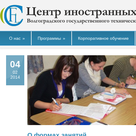
О нас
»
Программы
»
Корпоративное обучение
04
02
2014
О формах занятий