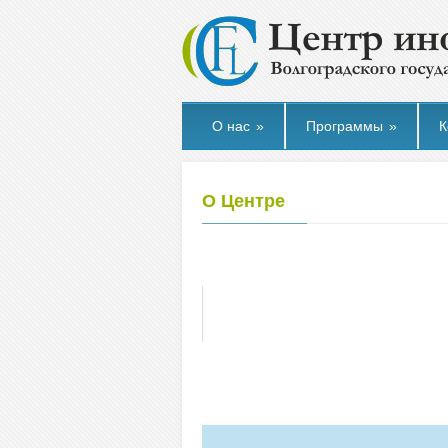
О нас
»
Программы
»
К
О Центре